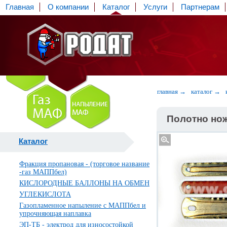
Главная
О компании
Каталог
Услуги
Партнерам
главная →
каталог →
Полотно но
Каталог
Фракция пропановая - (торговое название
-газ МАППбел)
КИСЛОРОДНЫЕ БАЛЛОНЫ НА ОБМЕН
УГЛЕКИСЛОТА
Газопламенное напыление с МАППбел и
упрочняющая наплавка
ЭП-ТБ - электрод для износостойкой