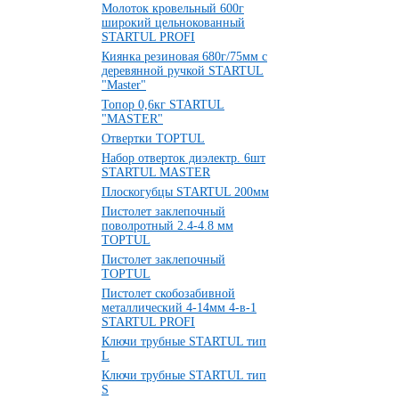
Молоток кровельный 600г
широкий цельнокованный
STARTUL PROFI
Киянка резиновая 680г/75мм с
деревянной ручкой STARTUL
"Master"
Топор 0,6кг STARTUL
"MASTER"
Отвертки TOPTUL
Набор отверток диэлектр. 6шт
STARTUL MASTER
Плоскогубцы STARTUL 200мм
Пистолет заклепочный
поволротный 2.4-4.8 мм
TOPTUL
Пистолет заклепочный
TOPTUL
Пистолет скобозабивной
металлический 4-14мм 4-в-1
STARTUL PROFI
Ключи трубные STARTUL тип
L
Ключи трубные STARTUL тип
S