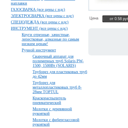
наплавки
ГАЗОСВАРКА (все цены с ндс)
ЭЛЕКТРОСВАРКА (все цены с ндс)
Цена
от 0.58 ру
СПЕЦОДЕЖДА (все цены с ндс)
ИНСТРУМЕНТ (все цены с ндс)
Круги отрезные, зачистные,
лепестковые, алмазные по самым
низким ценам!
Ручной инструмент
Сварочный аппарат для
полимерных труб Solaris PW-
1500, 1500Вт (SOLARIS)
Труборез для пластиковых труб
до 42мм
Труборез для
металлопластиковых труб 8-
28мм TOPTUL
Краскораспылитель
пневматический
Молотки с деревянной
рукояткой
Молотки с фиберглассовой
рукояткой