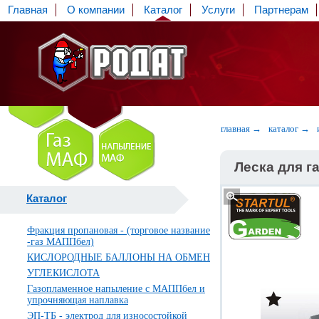
Главная
О компании
Каталог
Услуги
Партнерам
главная →
каталог →
Леска для г
Каталог
Фракция пропановая - (торговое название
-газ МАППбел)
КИСЛОРОДНЫЕ БАЛЛОНЫ НА ОБМЕН
УГЛЕКИСЛОТА
Газопламенное напыление с МАППбел и
упрочняющая наплавка
ЭП-ТБ - электрод для износостойкой