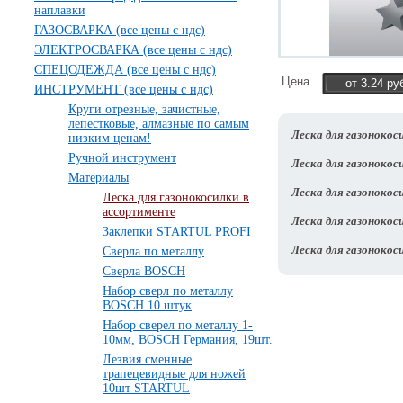
наплавки
ГАЗОСВАРКА (все цены с ндс)
ЭЛЕКТРОСВАРКА (все цены с ндс)
СПЕЦОДЕЖДА (все цены с ндс)
Цена
от 3.24 ру
ИНСТРУМЕНТ (все цены с ндс)
Круги отрезные, зачистные,
лепестковые, алмазные по самым
Леска для газонокос
низким ценам!
Ручной инструмент
Леска для газоноко
Материалы
Леска для газоноко
Леска для газонокосилки в
ассортименте
Леска для газоноко
Заклепки STARTUL PROFI
Леска для газоноко
Сверла по металлу
Сверла BOSСH
Набор сверл по металлу
BOSCH 10 штук
Набор сверел по металлу 1-
10мм, BOSCH Германия, 19шт.
Лезвия сменные
трапецевидные для ножей
10шт STARTUL