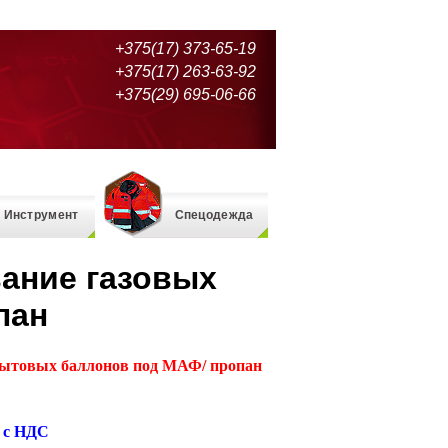
+375(17) 373-65-19
+375(17) 263-63-92
+375(29) 695-06-66
Инструмент
Спецодежда
вание газовых
пан
бытовых баллонов под МАФ/ пропан
. с НДС