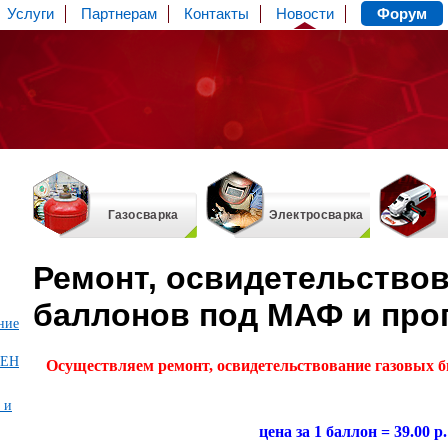
Услуги
Партнерам
Контакты
Новости
Форум
Газосварка
Электросварка
Ремонт, освидетельство
баллонов под МАФ и про
ние
МЕН
Осуществляем ремонт, освидетельствование газовых 
 и
цена за 1 баллон = 39.00 р