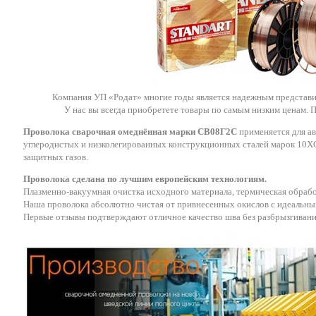
Компания УП «Родат» многие годы является надежным представи
У нас вы всегда приобретете товары по самым низким ценам. П
Проволока сварочная омеднённая марки СВ08Г2С
применяется для а
углеродистых и низколегированных конструкционных сталей марок 10Х
защитных газов.
Проволока сделана по лучшим европейским технологиям.
Плазменно-вакуумная очистка исходного материала, термическая обраб
Наша проволока абсолютно чистая от привнесенных окислов с идеальн
Первые отзывы подтверждают отличное качество шва без разбрызгивани