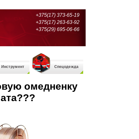
+375(17) 373-65-19
+375(17) 263-63-92
+375(29) 695-06-66
Инструмент
Спецодежда
овую омедненку
мата???