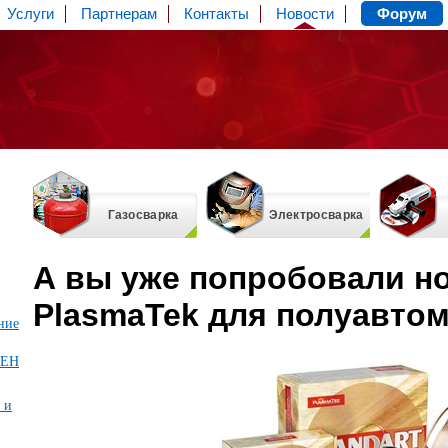
Услуги
Партнерам
Контакты
Новости
Форум
Газосварка
Электросварка
А вы уже попробовали н
PlasmaTek для полуавто
ние
МЕН
 и