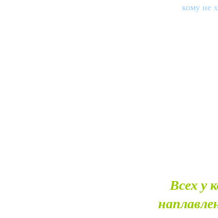
кому не 
Всех у 
наплавле