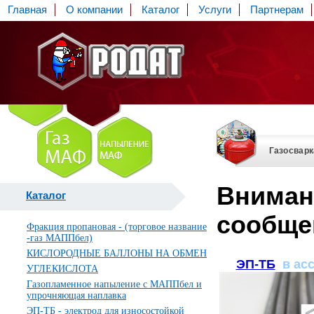
Главная
О компании
Каталог
Услуги
Партнерам
Газосварк
Вниман
Каталог
сообщен
Фракция пропановая - (торговое название
-газ МАППбел)
КИСЛОРОДНЫЕ БАЛЛОНЫ НА ОБМЕН
ЭП-ТБ
в асс
УГЛЕКИСЛОТА
Газопламенное напыление с МАППбел и
упрочняющая наплавка
ЭП-ТБ - электрод для износостойкой